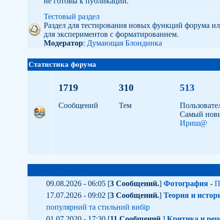
не готовы к публикации.
Тестовый раздел
Раздел для тестирования новых функций форума и
для экспериментов с форматированием.
Модератор
:
Думающая Блондинка
Статистика форума
1719
310
513
Сообщений
Тем
Пользовате
Самый нов
Ириш@
artindustry.com.ua
09.08.2026 - 06:05 [
3 Сообщений.
]
Фотография
-
П
17.07.2026 - 09:02 [
3 Сообщений.
]
Теория и истор
популярний та стильний вибір
01.07.2020 - 17:30 [
11 Сообщений.
]
Критика и рец